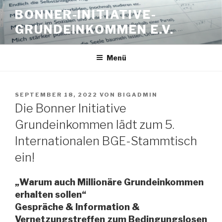
Zum
BONNER-INITIATIVE-
Inhalt
GRUNDEINKOMMEN E.V.
springen
Menü
VERÖFFENTLICHT
SEPTEMBER 18, 2022
VON
BIGADMIN
AM
Die Bonner Initiative
Grundeinkommen lädt zum 5.
Internationalen BGE-Stammtisch
ein!
„Warum auch Millionäre Grundeinkommen
erhalten sollen“
Gespräche & Information &
Vernetzungstreffen zum Bedingungslosen