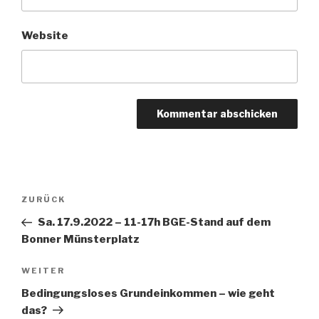
Website
Beitragsnavigation
Vorheriger
ZURÜCK
Beitrag
Sa. 17.9.2022 – 11-17h BGE-Stand auf dem
Bonner Münsterplatz
Nächster
WEITER
Beitrag
Bedingungsloses Grundeinkommen – wie geht
das?